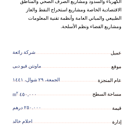
الكهرباء والسدود ومشاريع الصرف الصحي والمناطق
الاقتصادية الخاصة ومشاريع استخراج النفط والغاز
الطبيعي والمباني العامة وأنظمة تقنية المعلومات
ومشاريع الفضاء ونظم الأسلحة.
شركة رائعة
عميل
ماونتن فيو دبی
موقع
الجمعة، ٢٩ شوال، ١٤٤١
عام المنجزة
٢
مساحة السطح
٤٥٠,٠٠٠ m
٢٥٠.٠٠٠ درهم
قيمة
احلام خالد
إدارة