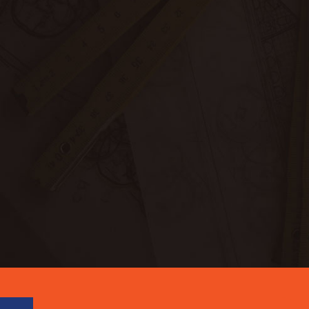
عنوان الشركة
الدمام - الشرقية – المملكة العربية السعودية
هاتف
0504837560
بريد إلكتروني
info@mzayalazel.com