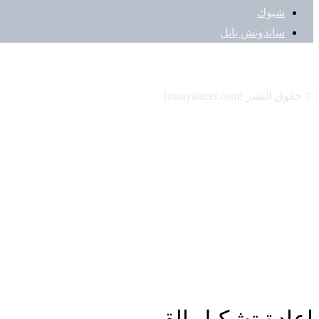
شبوك
ساندوتش بانل
الفيسبوك
تويتر
© حقوق النشر [mzayalazel.com]