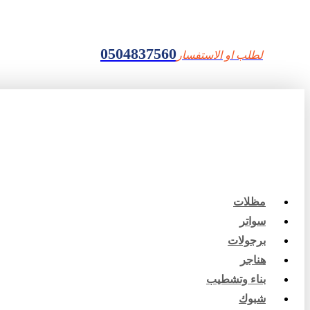
0504837560
لطلب او الاستفسار
مظلات
سواتر
برجولات
هناجر
بناء وتشطيب
شبوك