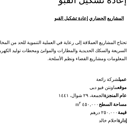
إعادة تشكيل القبو
المشاريع
الحضاري
إعادة تشكيل القبو
تحتاج المشاريع العملاقة إلى رعاية في العملية التنموية للحد من الم
السريعة والسكك الحديدية والمطارات والموانئ ومحطات توليد الكهربا
المعلومات ومشاريع الفضاء ونظم الأسلحة.
عميل
شركة رائعة
موقع
ماونتن فيو دبی
عام المنجزة
الجمعة، ٢٩ شوال، ١٤٤١
٢
مساحة السطح
٤٥٠,٠٠٠ m
قيمة
٢٥٠.٠٠٠ درهم
إدارة
احلام خالد